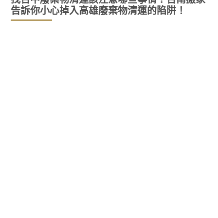
告訴你小心掉入高雄廢棄物清運的陷阱！
您是今年因經濟，天氣或就業問題而需要
搬家的休斯頓數千家庭之一嗎？