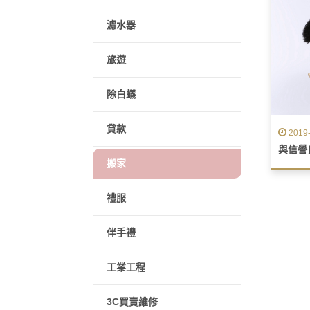
濾水器
旅遊
除白蟻
貸款
2019-
搬家
禮服
伴手禮
工業工程
3C買賣維修