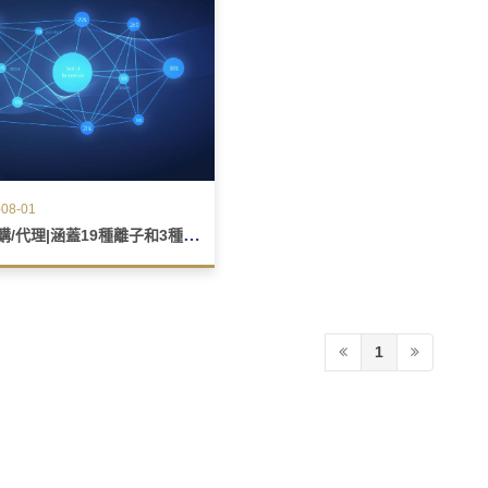
08-01
歡迎團購/代理‎|涵蓋19種離子和3種氣體測量 |鈣離子水
1