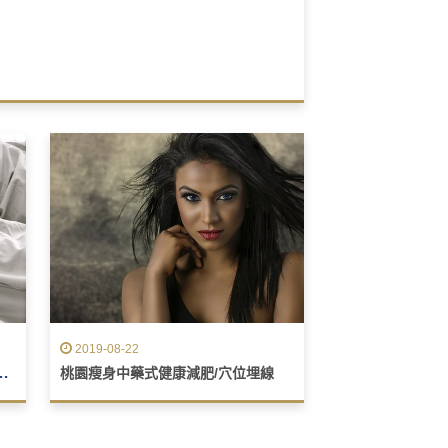
紙陰影通常是純色，但偶爾也具有美麗的裝飾圖案，
2019-08-22
心全方位照顧您的愛人
桃園瘦身中藥式健康減肥/穴位埋線