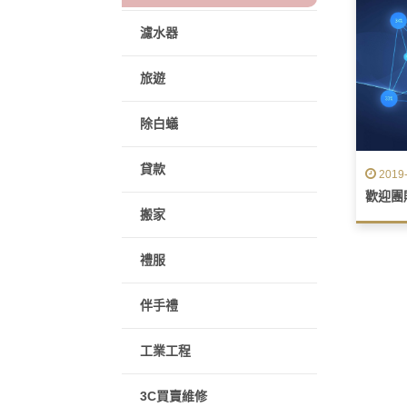
濾水器
旅遊
除白蟻
貸款
2019-
搬家
禮服
伴手禮
工業工程
3C買賣維修