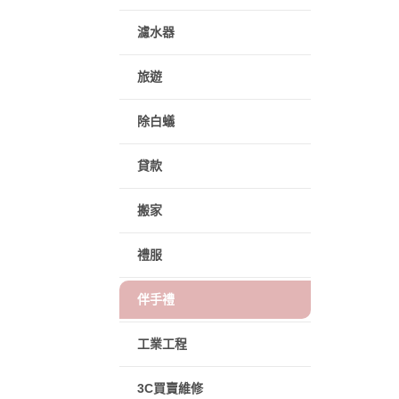
濾水器
旅遊
除白蟻
貸款
搬家
禮服
伴手禮
工業工程
3C買賣維修