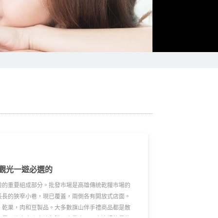
觀光一遊必選的
驗的重要組成部分。批發市場是高雄傳統乾糧市場的
長長的狹窄小巷，現已覆蓋，兩側各有開放式店面。
，乾果，肉和豆製品。大多數旗山伴手禮商品都是散