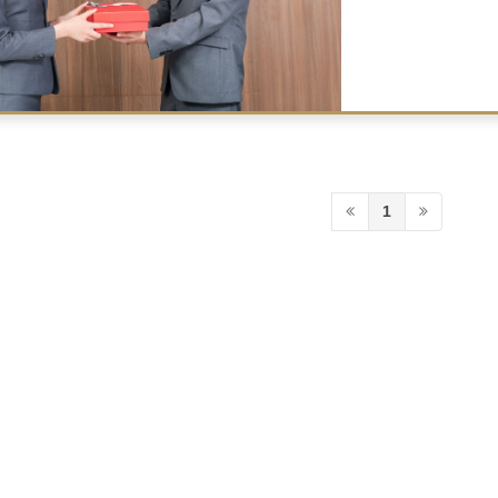
裝出售，旗山伴手禮
時間是農曆新年附近
1