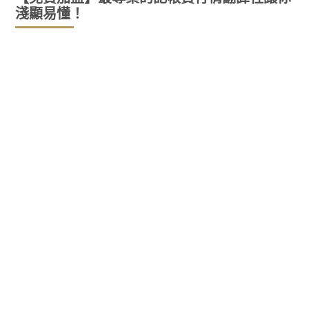
淺顯易懂！
毫無疑問，如果您是財務自由的倡導者或對新
商機持開放態度的人
那麼您很有可能聽說過多層次營銷 、直銷或網絡營