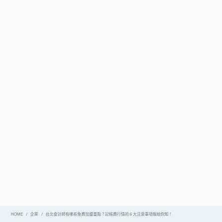
HOME
企業
台北會計師有哪些免費加盟重點？記帳費行情的６大注意事項報給你知！