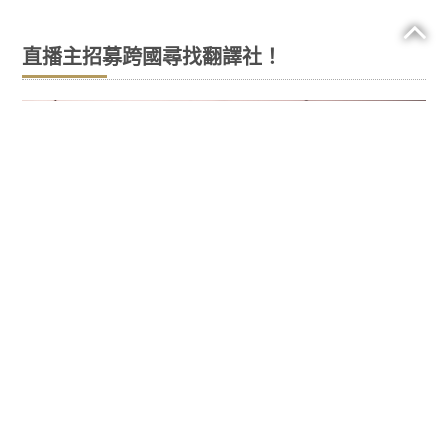
直播主招募跨國尋找翻譯社！
全國有多家轉錄服務、英國翻譯機構和口
譯服務