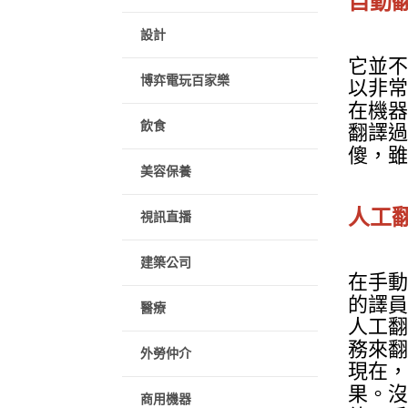
自動
設計
它並不
博弈電玩百家樂
以非常
在機器
飲食
翻譯過
傻，雖
美容保養
人工
視訊直播
建築公司
在手動
的譯員
醫療
人工翻
務來翻
外勞仲介
現在，
果。沒
商用機器