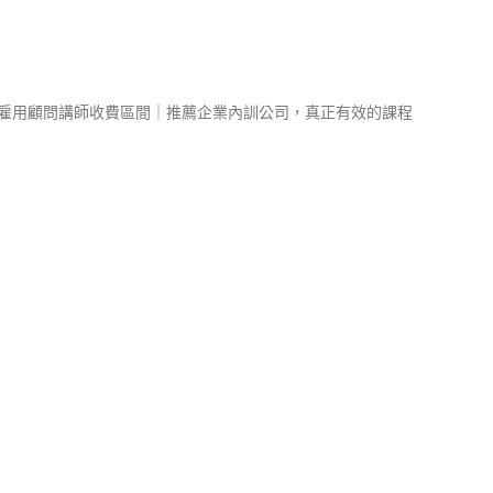
-雇用顧問講師收費區間｜推薦企業內訓公司，真正有效的課程
線上直播,av｜線上優惠影片大放送－萬人觀看
MORE >