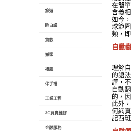
在簡單
旅遊
含義相
如今，
球範圍
除白蟻
類，即
貸款
自動
搬家
理解自
禮服
的語法
譯，不
伴手禮
自動翻
的，因
工業工程
此外，
何網頁
3C買賣維修
記西班
金融服務