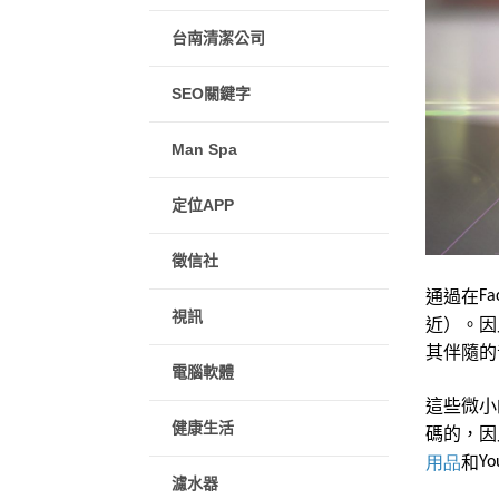
台南清潔公司
SEO關鍵字
Man Spa
定位APP
徵信社
通過在
Fa
視訊
近）。因
其伴隨的
電腦軟體
這些微小
健康生活
碼的，因
和
Yo
用品
濾水器