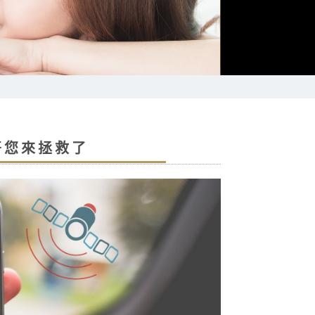
哥您來拯救了