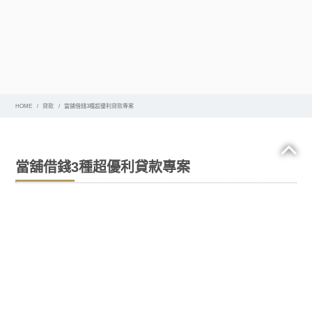
HOME
貸款
當舖借錢3種超優利貸款專案
當舖借錢3種超優利貸款專案
當舖借錢
種超優利貸款專案，台灣銀行和一些人壽保險
3
公司就是投資組合貸款人。這些貸方要求借款人提供個人
擔保以支付貸款。因此，這些貸款是追索權貸款。
管道貸款或
（商業抵押貸款支持證券）貸款。在
CMBS
年經濟衰退之前，
當舖借錢
資訊這是一個非常受歡迎
2007
的商業貸款計劃，
年其市場規模超過
億美元。
2007
2250