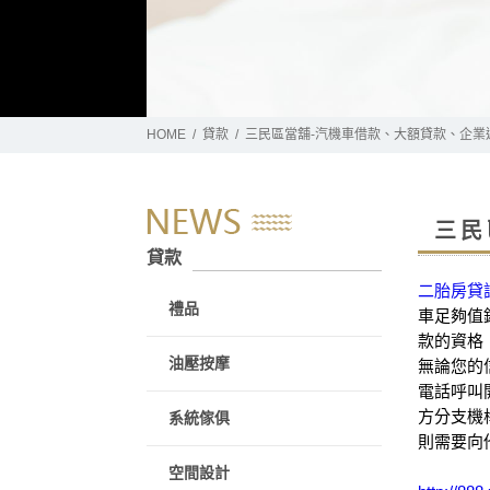
HOME
貸款
三民區當舖-汽機車借款、大額貸款、企業
三民
貸款
二胎房貸
禮品
車足夠值
款的資格
油壓按摩
無論您的
電話呼叫
方分支機
系統傢俱
則需要向
空間設計