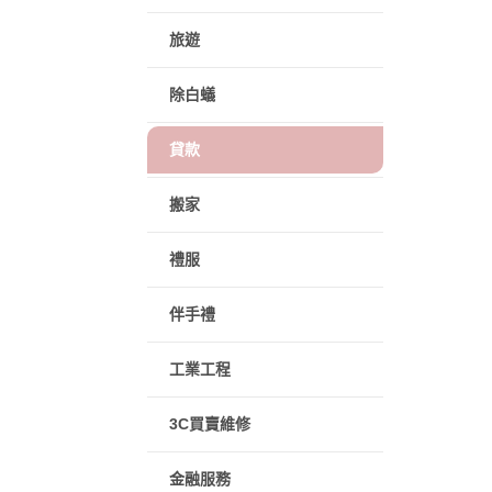
旅遊
除白蟻
貸款
搬家
禮服
伴手禮
工業工程
3C買賣維修
金融服務