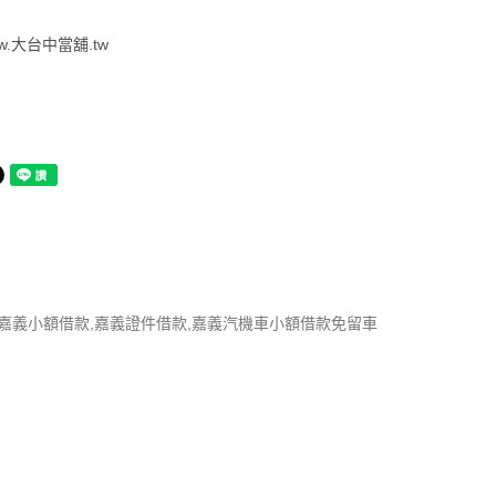
w.
大台中當舖.tw
嘉義小額借款,嘉義證件借款,嘉義汽機車小額借款免留車