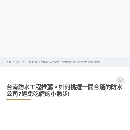
首頁
工業工程
台南防水工程推薦。如何挑選一間合適的防水公司?避免吃虧的小撇步!
台南防水工程推薦。如何挑選一間合適的防水
公司?避免吃虧的小撇步!
為項目僱用任何承包商時，務必聯繫其他承包
台南防水工程
商並獲取他們的報價。在收到不同的投標書之後，必須對每
個承包商進行評估，然後做出決定。相同的規則適用於防水