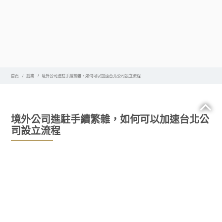
首頁
創業
境外公司進駐手續繁雜，如何可以加速台北公司設立流程
境外公司進駐手續繁雜，如何可以加速台北公
司設立流程
境外公司可以填補這一空白，作為其自身社會責任的一部
分。如果境外公司挺身而出，以增強和增強其供應商境外公
司的能力，幫助他們將社會責任融入其運營中，並促進其合
規，那麼知識轉移將變得迅速而順暢。因此，
台北公司設立機構是否要求巨額投資？