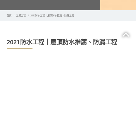
首頁
工業工程
2021防水工程｜屋頂防水推薦、防漏工程
2021防水工程｜屋頂防水推薦、防漏工程
許多房主可能認為對外牆進行
防水工程
並不是一件重要的
事情。實際上，這是至關重要的，因為乾燥的比潮濕的提
供更多的好處。在任何中經常發生的一個嚴重問題是水。
這就是為什麼您應該始終保持防水。此外，潮濕的還會帶
來一些不利條件，例如財產價值損失，結構損壞，甚至健
康問題。雨季來臨時，問題可能會更加嚴重。為了解決這
個問題，答案是要對外牆進行防水工程處理。這是您可以
獲得的一些好處：
1.
防水功能可以防止水進入的牆壁
大多數房主只考慮如何為內部防水，而忽略外部。實際